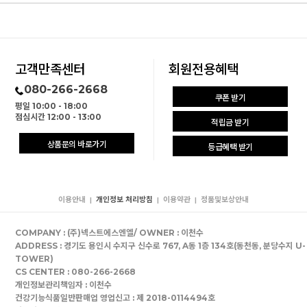
고객만족센터
회원전용혜택
080-266-2668
쿠폰 받기
평일 10:00 - 18:00
점심시간 12:00 - 13:00
적립금 받기
상품문의 바로가기
등급혜택 받기
이용안내
개인정보 처리방침
이용약관
정품및보상안내
|
|
|
COMPANY : (주)넥스트에스엔엘/ OWNER : 이천수
ADDRESS : 경기도 용인시 수지구 신수로 767, A동 1층 134호(동천동, 분당수지 U-
TOWER)
CS CENTER : 080-266-2668
개인정보관리책임자 : 이천수
건강기능식품일반판매업 영업신고 : 제 2018-0114494호