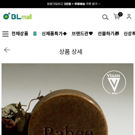
0
전체상품
홈
신제품특가🍀
브랜드관💖
선물하기🎁
신상특
상품 상세