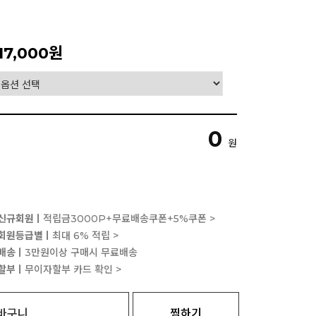
17,000원
0
원
신규회원ㅣ
적립금3000P+무료배송쿠폰+5%쿠폰 >
회원등급별ㅣ
최대 6% 적립 >
배송ㅣ
3만원이상 구매시 무료배송
할부ㅣ
무이자할부 카드 확인 >
바구니
찜하기