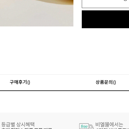
구매후기()
상품문의()