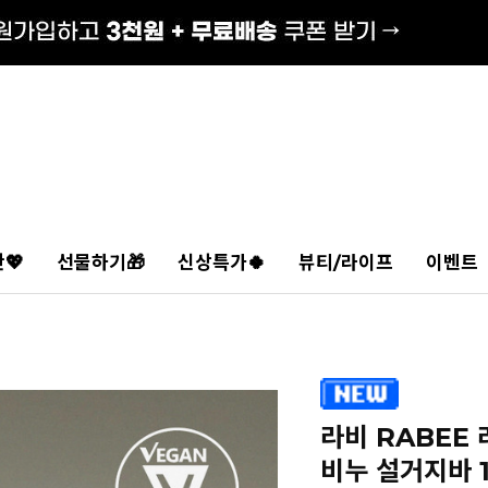
💖
선물하기🎁
신상특가🍀
뷰티/라이프
이벤트
라비 RABEE
비누 설거지바 1