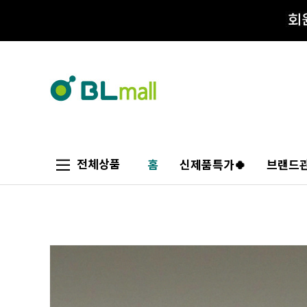
전체상품
홈
신제품특가🍀
브랜드관