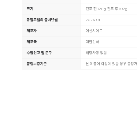
크기
건조 전 120g 건조 후 102g
동일모델의 출시년월
2024.01
제조자
에센시에르
제조국
대한민국
수입신고 필 문구
해당사항 없음
품질보증기준
본 제품에 이상이 있을 경우 공정