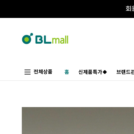
전체상품
홈
신제품특가🍀
브랜드관