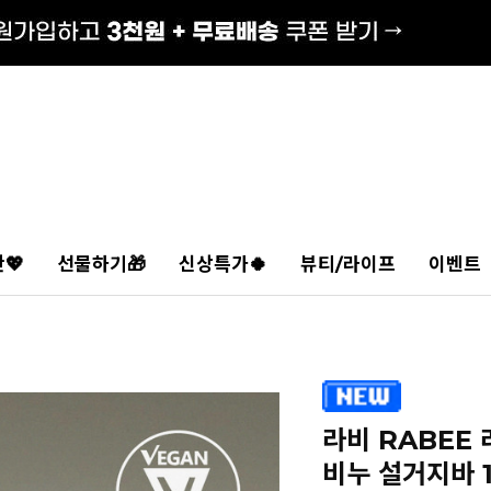
💖
선물하기🎁
신상특가🍀
뷰티/라이프
이벤트
라비 RABEE
비누 설거지바 1