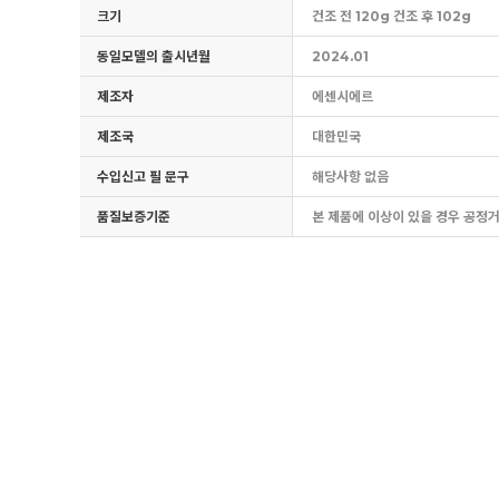
크기
건조 전 120g 건조 후 102g
동일모델의 출시년월
2024.01
제조자
에센시에르
제조국
대한민국
수입신고 필 문구
해당사항 없음
품질보증기준
본 제품에 이상이 있을 경우 공정