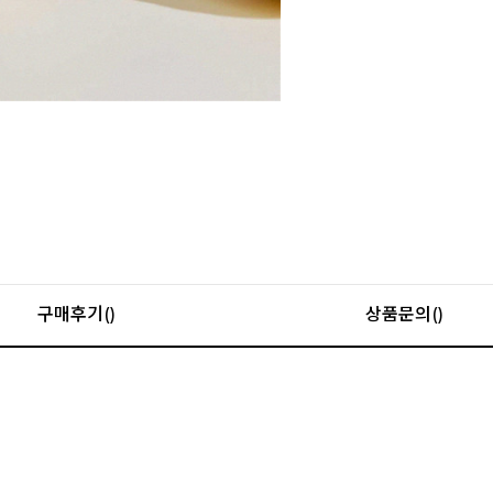
구매후기()
상품문의()