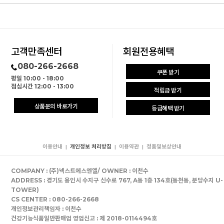
고객만족센터
회원전용혜택
080-266-2668
쿠폰 받기
평일 10:00 - 18:00
점심시간 12:00 - 13:00
적립금 받기
상품문의 바로가기
등급혜택 받기
이용안내
개인정보 처리방침
이용약관
정품및보상안내
|
|
|
COMPANY : (주)넥스트에스엔엘/ OWNER : 이천수
ADDRESS : 경기도 용인시 수지구 신수로 767, A동 1층 134호(동천동, 분당수지 U-
TOWER)
CS CENTER : 080-266-2668
개인정보관리책임자 : 이천수
건강기능식품일반판매업 영업신고 : 제 2018-0114494호