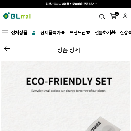
0
전체상품
홈
신제품특가🍀
브랜드관💖
선물하기🎁
신상특
상품 상세