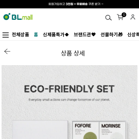
0
전체상품
홈
신제품특가🍀
브랜드관💖
선물하기🎁
신상특
상품 상세