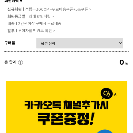
회원혜택
▼
신규회원ㅣ
적립금3000P +무료배송쿠폰+5%쿠폰 >
회원등급별ㅣ
최대 6% 적립 >
배송ㅣ
3만원이상 구매시 무료배송
할부ㅣ
무이자할부 카드 확인 >
구매품
0
총 합계
원