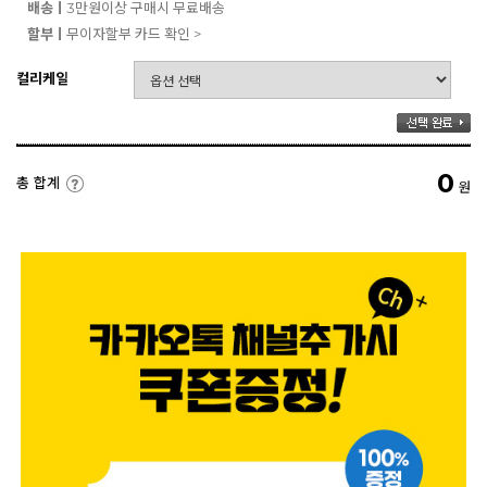
배송ㅣ
3만원이상 구매시 무료배송
할부ㅣ
무이자할부 카드 확인 >
컬리케일
0
총 합계
원