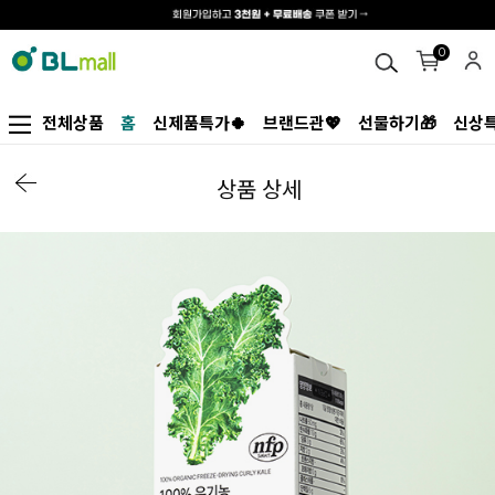
0
전체상품
홈
신제품특가🍀
브랜드관💖
선물하기🎁
신상특
상품 상세