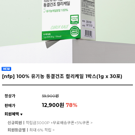
[nfp] 100% 유기농 동결건조 컬리케일 1박스(1g x 30포)
정상가
59,900원
12,900원
78
%
판매가
회원혜택
▼
신규회원ㅣ
적립금3000P +무료배송쿠폰+5%쿠폰 >
회원등급별ㅣ
최대 6% 적립 >