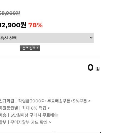
59,900원
12,900원
78
%
0
원
신규회원ㅣ
적립금3000P+무료배송쿠폰+5%쿠폰 >
회원등급별ㅣ
최대 6% 적립 >
배송ㅣ
3만원이상 구매시 무료배송
할부ㅣ
무이자할부 카드 확인 >