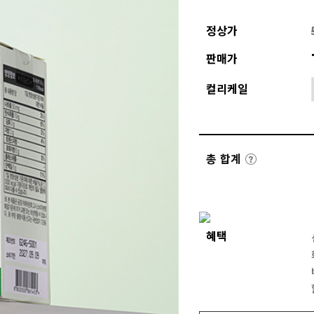
정상가
판매가
컬리케일
총 합계
혜택