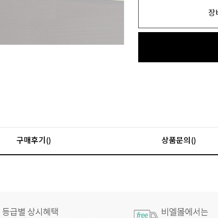
장
구매후기()
상품문의()