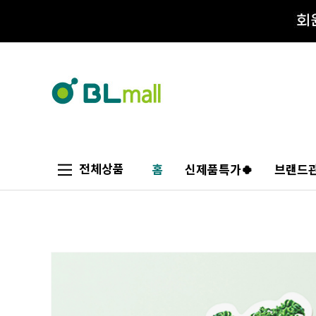
전체상품
홈
신제품특가🍀
브랜드관