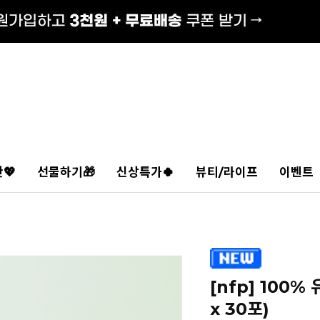
💖
선물하기🎁
신상특가🍀
뷰티/라이프
이벤트
[nfp] 100
x 30포)