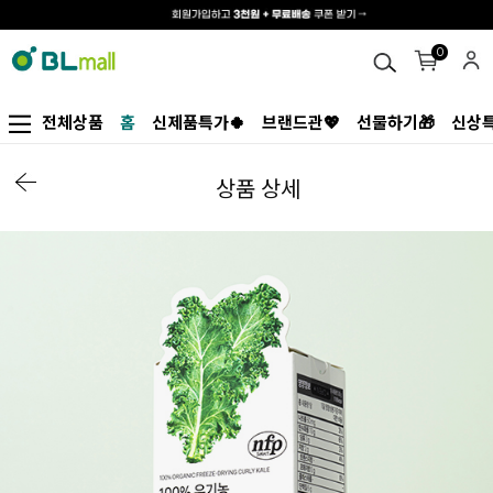
0
전체상품
홈
신제품특가🍀
브랜드관💖
선물하기🎁
신상특
상품 상세