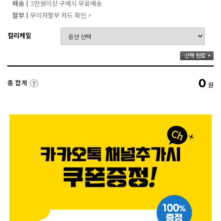
배송ㅣ
3만원이상 구매시 무료배송
할부ㅣ
무이자할부 카드 확인 >
컬리케일
0
총 합계
원