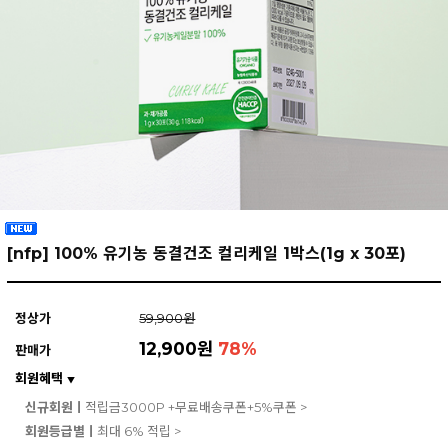
[nfp] 100% 유기농 동결건조 컬리케일 1박스(1g x 30포)
정상가
59,900원
12,900원
78
%
판매가
회원혜택
▼
신규회원ㅣ
적립금3000P +무료배송쿠폰+5%쿠폰 >
회원등급별ㅣ
최대 6% 적립 >