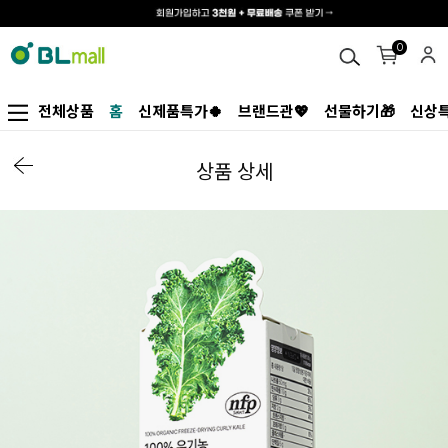
0
전체상품
홈
신제품특가🍀
브랜드관💖
선물하기🎁
신상특
상품 상세