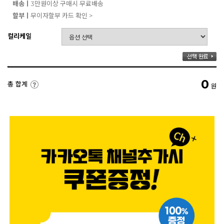
배송ㅣ
3만원이상 구매시 무료배송
할부ㅣ
무이자할부 카드 확인 >
컬리케일
0
총 합계
원