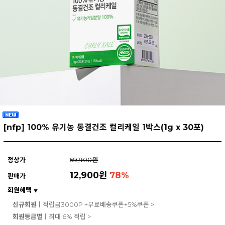
[nfp] 100% 유기농 동결건조 컬리케일 1박스(1g x 30포)
정상가
59,900원
12,900원
78
%
판매가
회원혜택
▼
신규회원ㅣ
적립금3000P +무료배송쿠폰+5%쿠폰 >
회원등급별ㅣ
최대 6% 적립 >