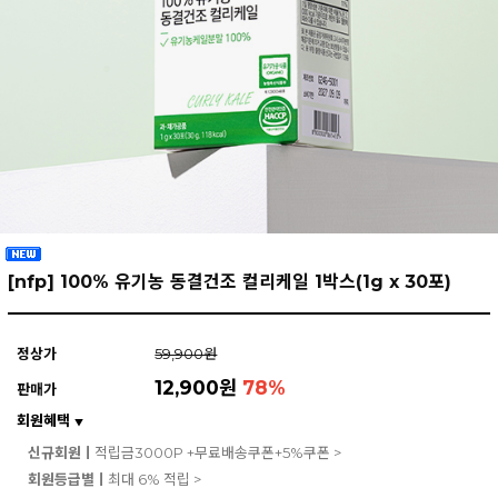
[nfp] 100% 유기농 동결건조 컬리케일 1박스(1g x 30포)
정상가
59,900원
12,900원
78
%
판매가
회원혜택
▼
신규회원ㅣ
적립금3000P +무료배송쿠폰+5%쿠폰 >
회원등급별ㅣ
최대 6% 적립 >