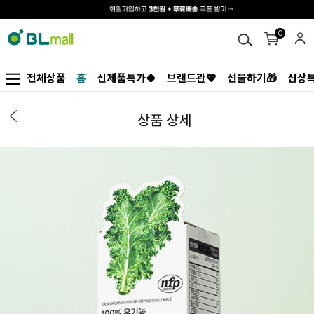
0
전체상품
홈
신제품특가🍀
브랜드관💖
선물하기🎁
신상특
상품 상세