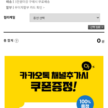
배송ㅣ
3만원이상 구매시 무료배송
할부ㅣ
무이자할부 카드 확인 >
컬리케일
0
총 합계
원