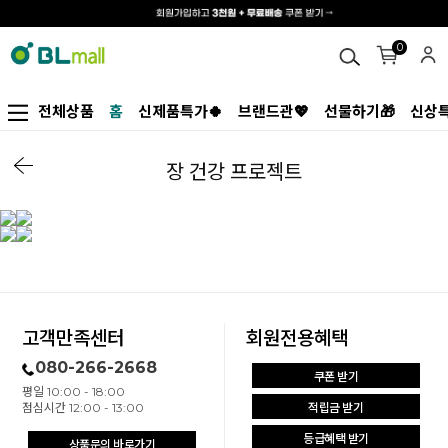
0
전체상품
홈
신제품특가🍀
브랜드관💖
선물하기🎁
신상특
장 건강 프로젝트
고객만족센터
회원전용혜택
080-266-2668
쿠폰 받기
평일 10:00 - 18:00
점심시간 12:00 - 13:00
적립금 받기
등급혜택 받기
상품문의 바로가기