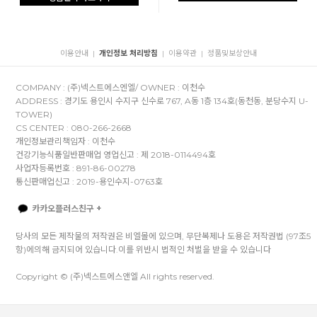
이용안내
개인정보 처리방침
이용약관
정품및보상안내
|
|
|
COMPANY : (주)넥스트에스엔엘/ OWNER : 이천수
ADDRESS : 경기도 용인시 수지구 신수로 767, A동 1층 134호(동천동, 분당수지 U-
TOWER)
CS CENTER : 080-266-2668
개인정보관리책임자 : 이천수
건강기능식품일반판매업 영업신고 : 제 2018-0114494호
사업자등록번호 : 891-86-00278
통신판매업신고 : 2019-용인수지-0763호
카카오플러스친구 +
당사의 모든 제작물의 저작권은 비엘몰에 있으며, 무단복제나 도용은 저작권법 (97조5
항)에의해 금지되어 있습니다.이를 위반시 법적인 처벌을 받을 수 있습니다
Copyright © (주)넥스트에스앤엘 All rights reserved.