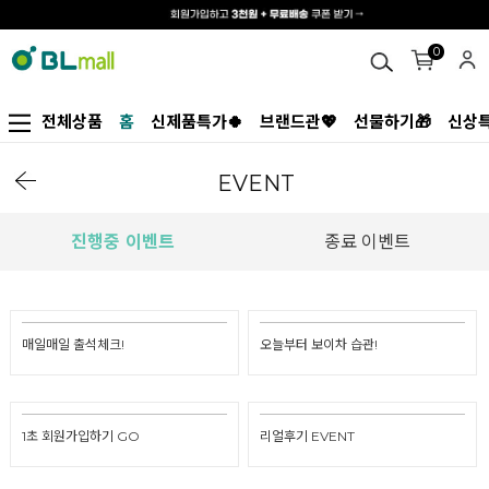
0
전체상품
홈
신제품특가🍀
브랜드관💖
선물하기🎁
신상특
EVENT
진행중 이벤트
종료 이벤트
매일매일 출석체크!
오늘부터 보이차 습관!
1초 회원가입하기 GO
리얼후기 EVENT