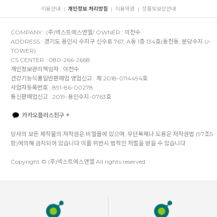
이용안내
개인정보 처리방침
이용약관
정품및보상안내
|
|
|
COMPANY : (주)넥스트에스엔엘/ OWNER : 이천수
ADDRESS : 경기도 용인시 수지구 신수로 767, A동 1층 134호(동천동, 분당수지 U-
TOWER)
CS CENTER : 080-266-2668
개인정보관리책임자 : 이천수
건강기능식품일반판매업 영업신고 : 제 2018-0114494호
사업자등록번호 : 891-86-00278
통신판매업신고 : 2019-용인수지-0763호
카카오플러스친구 +
당사의 모든 제작물의 저작권은 비엘몰에 있으며, 무단복제나 도용은 저작권법 (97조5
항)에의해 금지되어 있습니다.이를 위반시 법적인 처벌을 받을 수 있습니다
Copyright © (주)넥스트에스앤엘 All rights reserved.