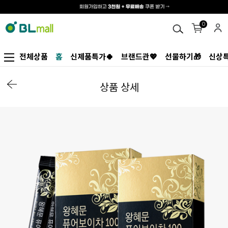
0
전체상품
홈
신제품특가🍀
브랜드관💖
선물하기🎁
신상특
상품 상세