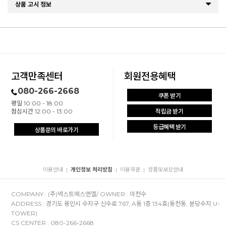
상품 고시 정보
고객만족센터
회원전용혜택
080-266-2668
쿠폰 받기
평일 10:00 - 18:00
점심시간 12:00 - 13:00
적립금 받기
등급혜택 받기
상품문의 바로가기
이용안내
개인정보 처리방침
이용약관
정품및보상안내
|
|
|
COMPANY : (주)넥스트에스엔엘/ OWNER : 이천수
ADDRESS : 경기도 용인시 수지구 신수로 767, A동 1층 134호(동천동, 분당수지 U-
TOWER)
CS CENTER : 080-266-2668