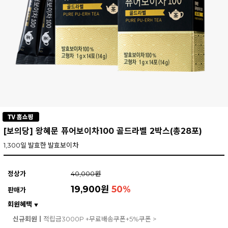
[보의당] 왕혜문 퓨어보이차100 골드라벨 2박스(총28포)
1,300일 발효한 발효보이차
정상가
40,000원
19,900원
50
%
판매가
회원혜택
▼
신규회원ㅣ
적립금3000P +무료배송쿠폰+5%쿠폰 >