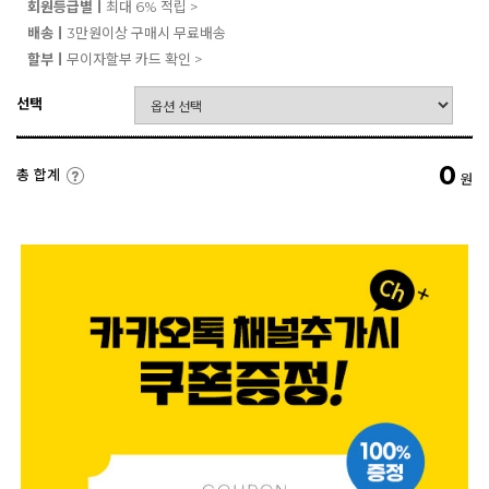
회원등급별ㅣ
최대 6% 적립 >
배송ㅣ
3만원이상 구매시 무료배송
할부ㅣ
무이자할부 카드 확인 >
선택
0
총 합계
원