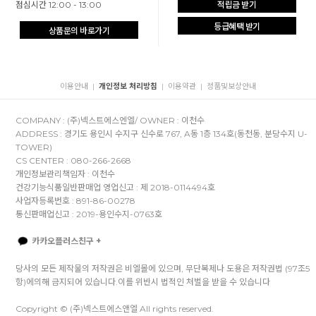
점심시간 12:00 - 13:00
적립금 받기
등급혜택 받기
상품문의 바로가기
이용안내
개인정보 처리방침
이용약관
정품및보상안내
|
|
|
COMPANY : (주)넥스트에스엔엘/ OWNER : 이천수
ADDRESS : 경기도 용인시 수지구 신수로 767, A동 1층 134호(동천동, 분당수지 U-
TOWER)
CS CENTER : 080-266-2668
개인정보관리책임자 : 이천수
건강기능식품일반판매업 영업신고 : 제 2018-0114494호
사업자등록번호 : 891-86-00278
통신판매업신고 : 2019-용인수지-0763호
카카오플러스친구 +
당사의 모든 제작물의 저작권은 비엘몰에 있으며, 무단복제나 도용은 저작권법 (97조5
항)에의해 금지되어 있습니다.이를 위반시 법적인 처벌을 받을 수 있습니다
Copyright © (주)넥스트에스앤엘 All rights reserved.