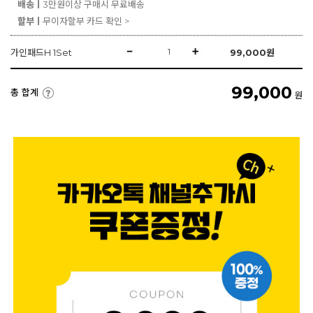
배송ㅣ
3만원이상 구매시 무료배송
할부ㅣ
무이자할부 카드 확인 >
가인패드H 1Set
99,000
원
99,000
총 합계
원