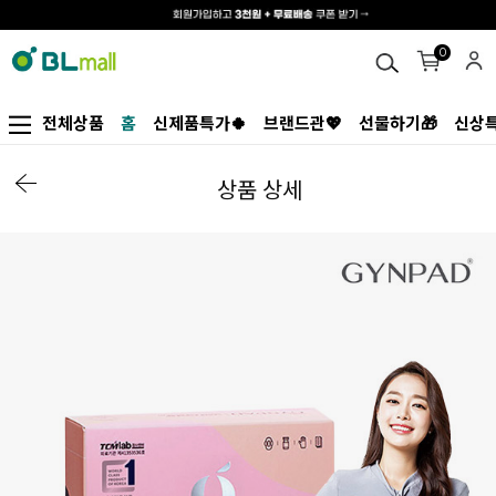
0
전체상품
홈
신제품특가🍀
브랜드관💖
선물하기🎁
신상특
상품 상세