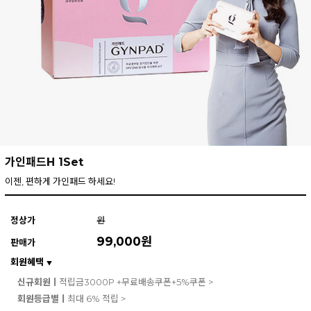
가인패드H 1Set
이젠, 편하게 가인패드 하세요!
정상가
원
99,000
원
판매가
회원혜택
▼
신규회원ㅣ
적립금3000P +무료배송쿠폰+5%쿠폰 >
회원등급별ㅣ
최대 6% 적립 >