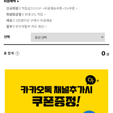
회원혜택
▼
신규회원ㅣ
적립금3000P +무료배송쿠폰+5%쿠폰 >
회원등급별ㅣ
최대 6% 적립 >
배송ㅣ
3만원이상 구매시 무료배송
할부ㅣ
무이자할부 카드 확인 >
선택
0
총 합계
원