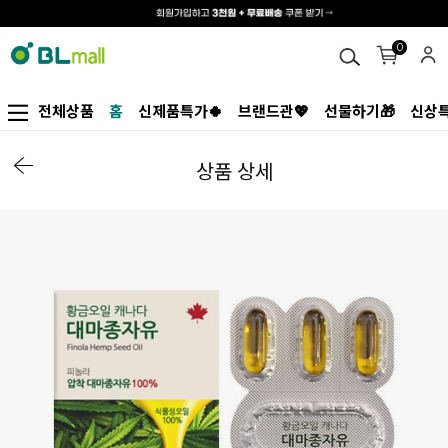
0
전체상품
홈
신제품특가🍀
브랜드관💖
선물하기🎁
신상특
상품 상세