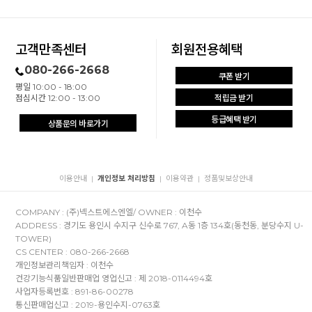
고객만족센터
회원전용혜택
080-266-2668
쿠폰 받기
평일 10:00 - 18:00
점심시간 12:00 - 13:00
적립금 받기
등급혜택 받기
상품문의 바로가기
이용안내
개인정보 처리방침
이용약관
정품및보상안내
|
|
|
COMPANY : (주)넥스트에스엔엘/ OWNER : 이천수
ADDRESS : 경기도 용인시 수지구 신수로 767, A동 1층 134호(동천동, 분당수지 U-
TOWER)
CS CENTER : 080-266-2668
개인정보관리책임자 : 이천수
건강기능식품일반판매업 영업신고 : 제 2018-0114494호
사업자등록번호 : 891-86-00278
통신판매업신고 : 2019-용인수지-0763호