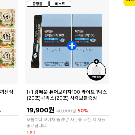
한끼선식
1+1 왕혜문 퓨어보이차100 라이트 1박스
(20포)+1박스(20포) 사각보틀증정
19,900원
%
50%
40,000
원
오늘부터 보이차 습관! // 사은품 소진 시 자동
종료됩니다.
리뷰 2