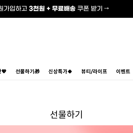
💖
선물하기🎁
신상특가🍀
뷰티/라이프
이벤트
선물하기