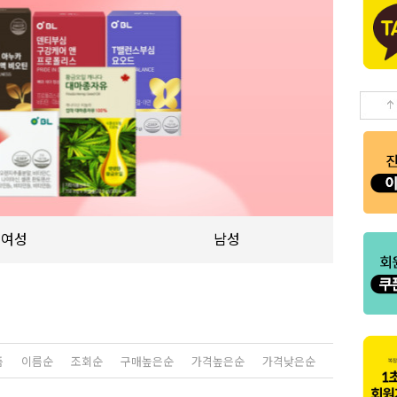
여성
남성
품
이름순
조회순
구매높은순
가격높은순
가격낮은순