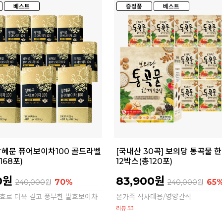
왕혜문 퓨어보이차100 골드라벨
[국내산 30곡] 보의당 통곡물 
168포)
12박스(총120포)
0원
83,900원
70%
65
240,000
원
240,000
원
 발효로 더욱 깊고 풍부한 발효보이차
온가족 식사대용/영양간식
리뷰 53