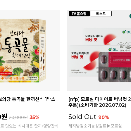
 보의당 통곡물 한끼선식 1박스
[nfp] 모로실 다이어트 버닝컷 
주분)(소비기한 2026.07.02)
0원
Sold Out
35%
90%
20,000
원
로 맛있는 식사대용 한끼/영양간식
체지방감소기능성원료▶모로실