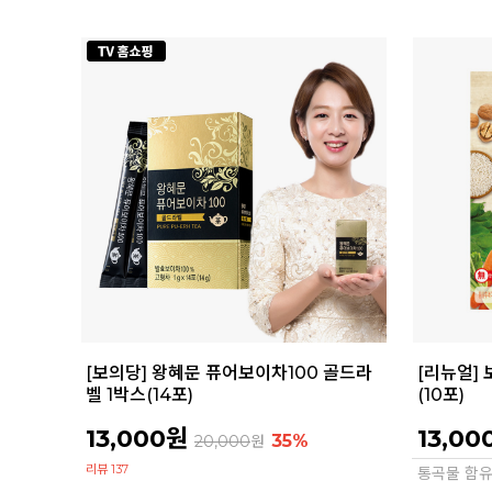
[보의당] 왕혜문 퓨어보이차100 골드라
[리뉴얼]
벨 1박스(14포)
(10포)
13,000원
13,00
35%
20,000
원
리뷰 137
통곡물 함유