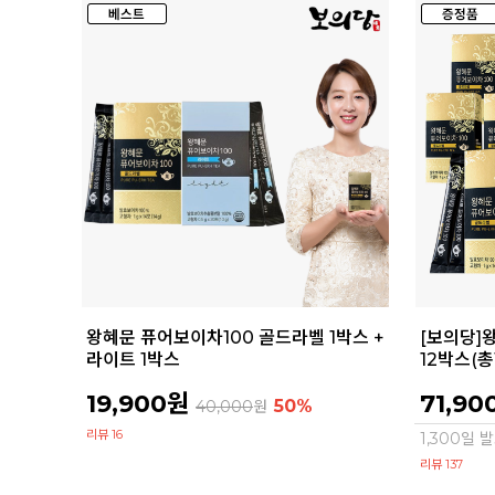
왕혜문 퓨어보이차100 골드라벨 1박스 +
[보의당]
라이트 1박스
12박스(총
19,900원
71,90
50%
40,000
원
리뷰 16
1,300일
리뷰 137