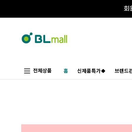
전체상품
홈
신제품특가🍀
브랜드관