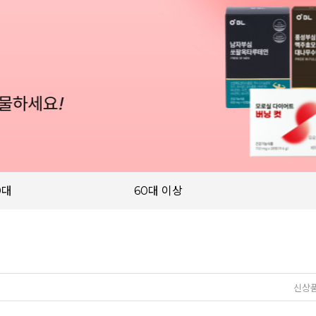
0대
60대 이상
신상