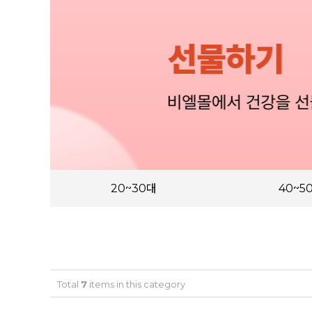
20~30대
40~5
Total
7
items in this category