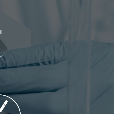
해
.
다.