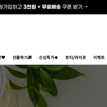
💖
선물하기🎁
신상특가🍀
뷰티/라이프
이벤트