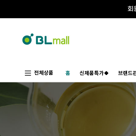
전체상품
홈
신제품특가🍀
브랜드관