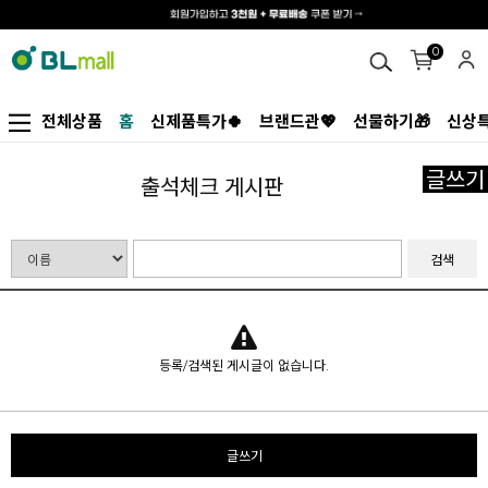
0
전체상품
홈
신제품특가🍀
브랜드관💖
선물하기🎁
신상특
글쓰기
출석체크 게시판
검색
등록/검색된 게시글이 없습니다.
글쓰기