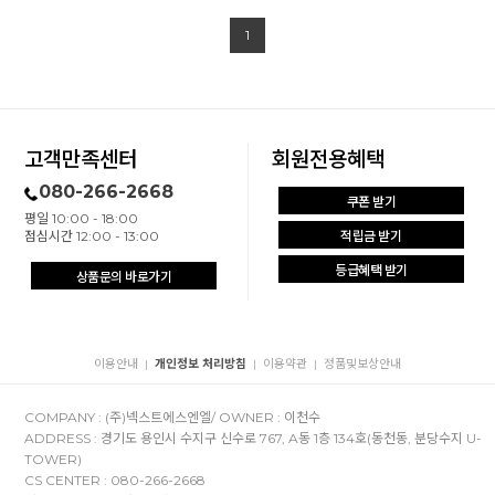
1
고객만족센터
회원전용혜택
080-266-2668
쿠폰 받기
평일 10:00 - 18:00
점심시간 12:00 - 13:00
적립금 받기
등급혜택 받기
상품문의 바로가기
이용안내
개인정보 처리방침
이용약관
정품및보상안내
|
|
|
COMPANY : (주)넥스트에스엔엘/ OWNER : 이천수
ADDRESS : 경기도 용인시 수지구 신수로 767, A동 1층 134호(동천동, 분당수지 U-
TOWER)
CS CENTER : 080-266-2668